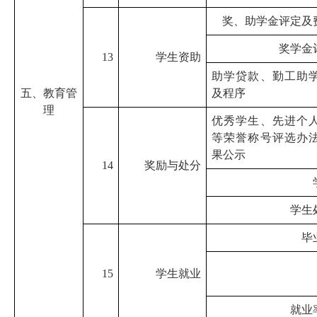
奖、助学金评定及
奖学金
13
学生资助
助学贷款、勤工助
五、教育管
及程序
理
优秀学生、先进个
等荣誉称号评选办
果公示
14
奖励与处分
学生
毕
15
学生就业
就业