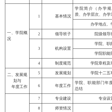
学院简介（办学规
质、办学层次、办学
1
基本情况
办学地点、
一、学院概
2
领导班子
院级领导
况
学院、职
3
机构设置
学院职能
4
制度规范
学院章程及
5
发展规划
学院十二五
二、发展规
划与
学院、职能部门年
6
年度工作
年度工作
总结
7
专业建设
专业设
8
师资情况