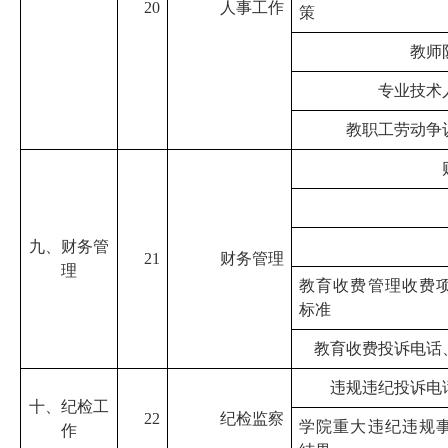
20
人事工作
策
教师
专业技术
教职工劳动争
九、财务管
21
财务管理
理
教育收费管理收费
标准
教育收费投诉电话
违规违纪投诉电
十、纪检工
22
纪检监察
学院重大违纪违规
作