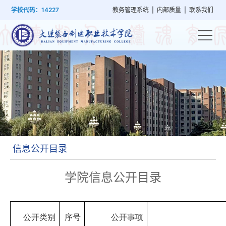
首
学
党
教
系
学
招
技
学校代码：14227
教务管理系统
|
内部质量
|
联系我们
页
院
群
学
部
生
生
能
概
建
管
设
工
就
培
况
设
理
置
作
业
训
信息公开目录
学院信息公开目录
公开类别
序号
公开事项