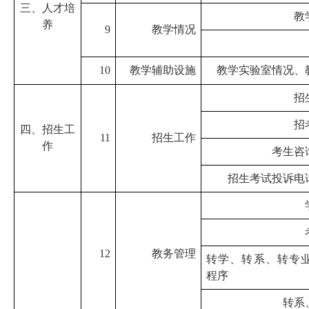
三、人才培
教
养
9
教学情况
10
教学辅助设施
教学实验室情况、
招
招
四、招生工
11
招生工作
作
考生咨
招生考试投诉电
12
教务管理
转学、转系、转专
程序
转系