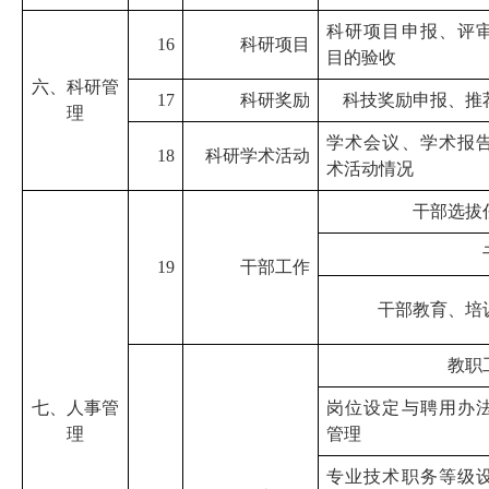
科研项目申报、评
16
科研项目
目的验收
六、科研管
17
科研奖励
科技奖励申报、推
理
学术会议、学术报
18
科研学术活动
术活动情况
干部选拔
19
干部工作
干部教育、培
教职
七、人事管
岗位设定与聘用办
理
管理
专业技术职务等级