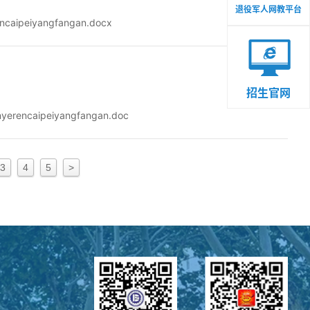
退役军人网教平台
uzhuanyerencaipeiyangfangan.docx
招生官网
encaipeiyangfangan.doc
3
4
5
>