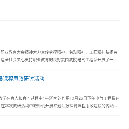
国职业教育大会精神大力宣传劳模精神、劳动精神、工匠精神弘扬劳
营造全社会关心支持职业教育的良好氛围我院电气工程系开展了一系
展课程思政研讨活动
教学在育人和育才过程中“主渠道”的作用10月26日下午电气工程系在
。 在本次教研活动中教师们开展专题汇报探讨课程思政建设的内涵、