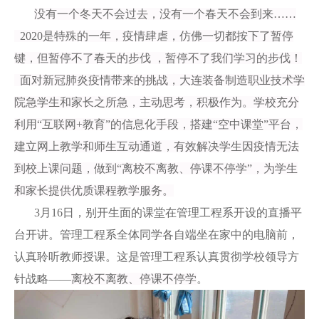
没有一个冬天不会过去，没有一个春天不会到来
……
2020是特殊的一年，疫情肆虐，仿佛一切都按下了暂停
键，但暂停不了春天的步伐 ，暂停不了我们学习的步伐！
面对新冠肺炎疫情带来的挑战，
大连装备制造职业技术学
院
急学生和家长之所急，主动思考，积极作为。学校充分
利用
“互联网+教育”的信息化手段，搭建“空中课堂”平台，
建立网上教学和师生互动通道，有效解决学生因疫情无法
到校上课问题，做到“离校不离教、停课不停学”，为学生
和家长提供优质课程教学服务。
3
月
16
日，别开生面的课
堂
在
管理工程系开设的
直播平
台开讲。
管理工程系全体同学
各自端坐在家中的电脑前，
认真聆听教师授课。这是
管理工程系认真贯彻学校领导方
针
战略
——
离校不离教、停课不停学
。