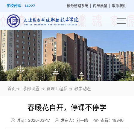
首
学
党
教
系
学
招
技
学校代码：14227
教务管理系统
|
内部质量
|
联系我们
页
院
群
学
部
生
生
能
概
建
管
设
工
就
培
况
设
理
置
作
业
训
首页->
系部设置
->
管理工程系
->
教学动态
春暖花自开，停课不停学
时间：2020-03-17
发布人：刘一鸣
查看：
18940