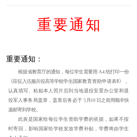
重
要
通
知
重要通知：
根据省教育厅的通知，每位学生需要用
A4
纸打印一份
《应征入伍服兵役高等学校学生国
家教育资助申请表
Ⅱ》，
认真填写、粘贴本人照片后到当地退役安置办公室和退
役军人事务
局盖章，盖章后务必于
5
月
10
日之前用顺丰快
递邮寄到学校。
此表是国家给每位学生资助学费的依据，如果不按
时寄回，影响国家给学校发放学费补贴，学费将由学生