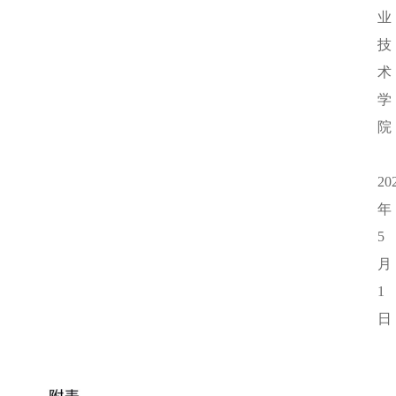
业
技
术
学
院
20
年
5
月
1
日