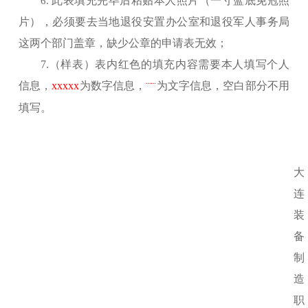
此表填充完毕后粘贴本人照片（一寸蓝底免冠照
6.
片）
，必须要去当地退役安置办公室
和退役军人事务局
这两个部门盖章，缺少公章的申请表无效；
7.（样表）表内红色的填充内容需要本人填写个人
信息，
xxxxx
为数字信息，
为文
字信息，空白部分不用
¨¨¨
填写。
大
连
装
备
制
造
职