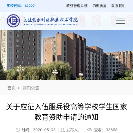
首
学
党
教
系
学
招
技
学校代码：14227
教务管理系统
|
内部质量
|
联系我们
页
院
群
学
部
生
生
能
概
建
管
设
工
就
培
况
设
理
置
作
业
训
首页->
通知公告
关于应征入伍服兵役高等学校学生国家
教育资助申请的通知
时间：2020-05-03
发布人：
查看：
33668