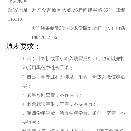
个人承担。
邮寄地址
: 大连金普新区大魏家街道魏兴路
66
号
邮编
116110
大连装备制造职业技术学院刘老师（收）电话
18042632166
填表要求：
可以计算机或手机输入填写后打印，也可以先打
1.
印后用黑色中性笔手填；
自己所学专业和系详见（附表）班级为微信群名
2.
字；
复学时间空着，不要填写；
3.
剩余就读年限，空着，不要填写；
4.
第四学年学费、第五学年学费、备注，空着，不
5.
要填写；