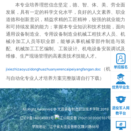
本专业培养理想信念坚定，德、智、体、美、劳全面
发展，具有一定的科学文化水平，良好的人文素养、职业
道德和创新意识，精益求精的工匠精神，较强的就业能力
和可持续发展的能力；掌握本专业知识和技术技能，面向
通用设备制造业、专用设备制造业机械工程技术人员、机
械冷加工人员等职业群，能够从事机械零部件制造与装
配、机械加工工艺编制、工装设计、机电设备安装调试及
维修、生产现场管理的高素质技术技能人才。
单招报名
（机械制造
jixiezhizaoyuzidonghuazhuanyerencaipeiyangfangan.doc
与自动化专业人才培养方案完整版请自行下载）
优秀毕业生
退役军人网
All Right Reserved © 大连装备制造职业技术学院 2019
教平台
辽ICP备14004983号
辽公网安备 21021302000107号
学院地址：辽宁省大连金普新区魏兴路66号