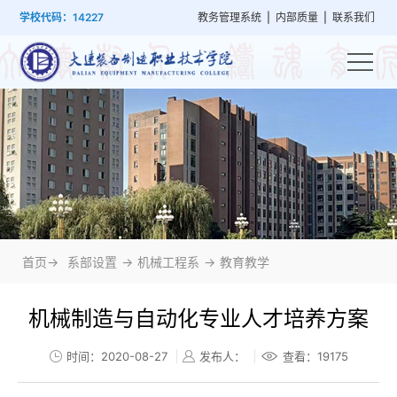
首
学
党
教
系
学
招
技
学校代码：14227
教务管理系统
|
内部质量
|
联系我们
页
院
群
学
部
生
生
能
概
建
管
设
工
就
培
况
设
理
置
作
业
训
首页->
系部设置
->
机械工程系
->
教育教学
机械制造与自动化专业人才培养方案
时间：2020-08-27
发布人：
查看：
19175