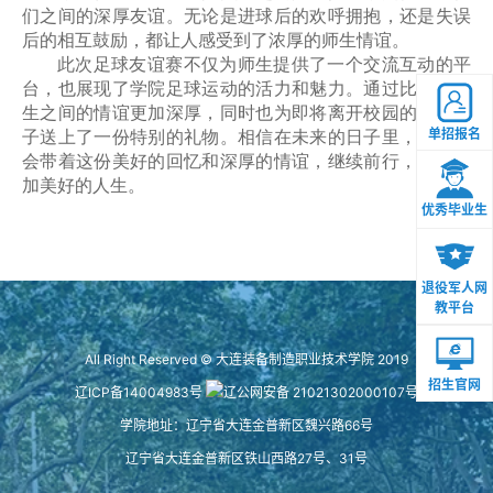
们之间的深厚友谊。无论是进球后的欢呼拥抱，还是失误
后的相互鼓励，都让人感受到了浓厚的师生情谊。
此次足球友谊赛不仅为师生提供了一个交流互动的平
台，也展现了学
院
足球运动的活力和魅力。通过比赛，师
生之间的情谊更加深厚，同时也为即将离开校园的毕业
学
单招报名
子
送上了一份特别的礼物。相信在未来的日子里，他们将
会带着这份美好的回忆和深厚的情谊，继续前行，迎接更
加美好的人生。
优秀毕业生
退役军人网
教平台
All Right Reserved © 大连装备制造职业技术学院 2019
招生官网
辽ICP备14004983号
辽公网安备 21021302000107号
学院地址：辽宁省大连金普新区魏兴路66号
辽宁省大连金普新区铁山西路27号、31号