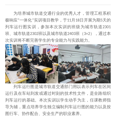
为
培养城市轨道交通行业的
优秀
人才，
管理工程
系积
极响应
一体化
实训项目
教学，
于
月
日开展为期
天的
“
”
11
18
5
列车运行图实训，参加本次实训的班级为城市轨道
2301
班、城市轨道
班以及城市轨道
班（
），
通过
本
2302
2403
3+2
次
实训
将
不断完善学生的专业能力与实践能力。
列车运行图是城市轨道交通
部门
用以表示列车在区间
运行及在车站到发或通过时刻的技术
性
文件，是全路组织
列车运行的基础。
本次实训以学生动手为主，任课教师指
导为辅，重点培养
学生独立编制列车运行图
的能力以及
按
图行车、协作配合、安全生产的职业素养。