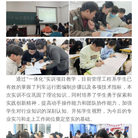
通过
一体化
实训项目教学，
目前管理工程
系学生
已
“
”
有效的掌握了列车运行图
编制步骤以及
各项技术指标，
本
次实训
不仅巩固了理论知识
，
同时培养
了
学生勇于探索和
实践创新精神，提高动手操作能力和团队协作能力，加强
学生对行业知识的深刻认知、开拓学生视野，为今后的专
业实习和走上工作岗位奠定坚实的基础。