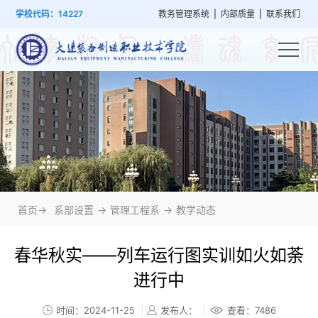
首
学
党
教
系
学
招
技
学校代码：14227
教务管理系统
|
内部质量
|
联系我们
页
院
群
学
部
生
生
能
概
建
管
设
工
就
培
况
设
理
置
作
业
训
首页->
系部设置
->
管理工程系
->
教学动态
春华秋实——列车运行图实训如火如荼
进行中
时间：2024-11-25
发布人：
查看：
7486