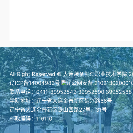
All Right Reserved © 大连装备制造职业技术学院 2
辽ICP备14004983号
辽公网安备 210213020001
联系电话：0411-39952542 39952590 39952588
学院地址：辽宁省大连金普新区魏兴路66号
辽宁省大连金普新区铁山西路27号、31号
邮政编码：116110