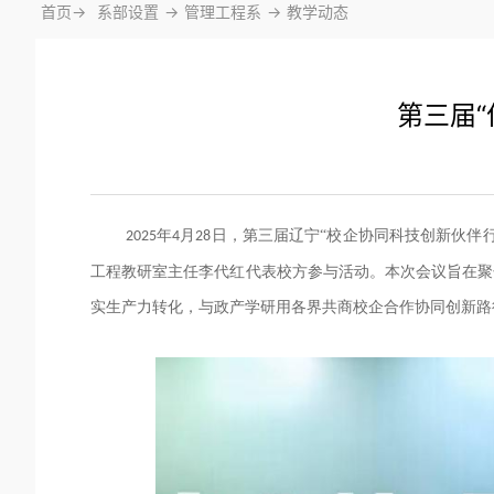
首页->
系部设置
->
管理工程系
->
教学动态
第三届
年
月
日，第三届辽宁
“校企协同科技创新伙伴
202
5
4
28
工程教研室主任李
代红
代表校方
参与
活动
。
本次会议旨在聚
实生产力转化，
与政产学研用各界共商校企合作协同创新路