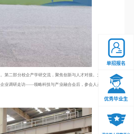
单招报名
义。
第二部分校企
产学研交流
，
聚焦创新与人才对接
。
大连交
分企业调研走访
——
领略科技与产业融合会后，参会人员集体
优秀毕业生