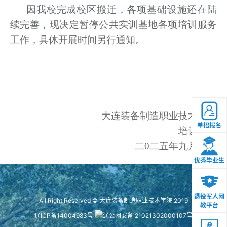
因我校完成校区搬迁，各项基础设施还在陆
续完善，
现决定暂
停
公共实训基地
各项
培训服务
工作
，
具体开展时间另行通知。
大连装备制造职业技术学院
单招报名
培训中心
二0二
五
年
九
月
八
日
优秀毕业生
退役军人网
All Right Reserved © 大连装备制造职业技术学院 2019
教平台
辽ICP备14004983号
辽公网安备 21021302000107号