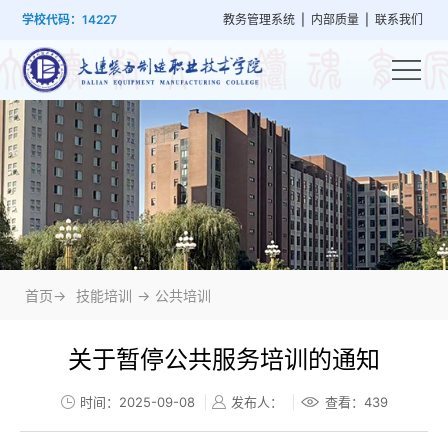
首
学
党
教
系
学
招
技
学校代码：14227
教务管理系统
|
内部质量
|
联系我们
页
院
群
学
部
生
生
能
概
建
管
设
工
就
培
况
设
理
置
作
业
训
首页->
技能培训
->
公共培训
关于暂停公共服务培训的通知
时间：2025-09-08
发布人：
查看：
439