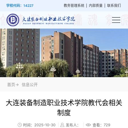
首
学
党
教
系
学
招
技
学校代码：14227
教务管理系统
|
内部质量
|
联系我们
页
院
群
学
部
生
生
能
概
建
管
设
工
就
培
况
设
理
置
作
业
训
首页->
信息公开
大连装备制造职业技术学院教代会相关
制度
时间：2025-10-30
发布人：
查看：
729