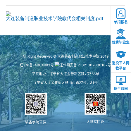
大连装备制造职业技术学院教代会相关制度.pdf
单招报名
优秀毕业生
All Right Reserved © 大连装备制造职业技术学院 2019
退役军人网
辽ICP备14004983号
辽公网安备 21021302000107号
教平台
学院地址：辽宁省大连金普新区魏兴路66号
辽宁省大连金普新区铁山西路27号、31号
招生官网
大装院团委
装备学院官微