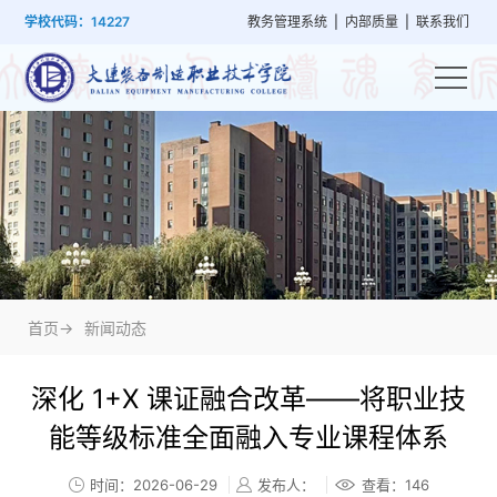
首
学
党
教
系
学
招
技
学校代码：14227
教务管理系统
|
内部质量
|
联系我们
页
院
群
学
部
生
生
能
概
建
管
设
工
就
培
况
设
理
置
作
业
训
首页->
新闻动态
深化 1+X 课证融合改革——将职业技
能等级标准全面融入专业课程体系
时间：2026-06-29
发布人：
查看：
146