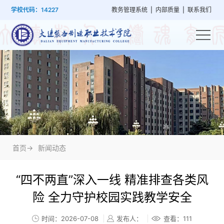
首
学
党
教
系
学
招
技
学校代码：14227
教务管理系统
|
内部质量
|
联系我们
页
院
群
学
部
生
生
能
概
建
管
设
工
就
培
况
设
理
置
作
业
训
首页->
新闻动态
“四不两直”深入一线 精准排查各类风
险 全力守护校园实践教学安全
时间：2026-07-08
发布人：
查看：
111