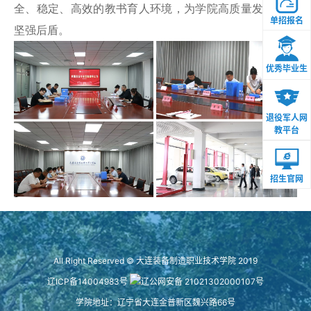
全、稳定、高效的教书育人环境，为学院高质量发展构筑
单招报名
坚强后盾。
优秀毕业生
退役军人网
教平台
招生官网
All Right Reserved © 大连装备制造职业技术学院 2019
辽ICP备14004983号
辽公网安备 21021302000107号
学院地址：辽宁省大连金普新区魏兴路66号