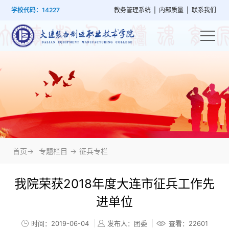
首
学
党
教
系
学
招
技
学校代码：14227
教务管理系统
|
内部质量
|
联系我们
页
院
群
学
部
生
生
能
概
建
管
设
工
就
培
况
设
理
置
作
业
训
首页->
专题栏目
->
征兵专栏
我院荣获2018年度大连市征兵工作先
进单位
时间：2019-06-04
发布人：团委
查看：
22601