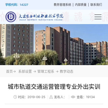
首
学
党
教
系
学
招
技
学校代码：14227
教务管理系统
|
内部质量
|
联系我们
页
院
群
学
部
生
生
能
概
建
管
设
工
就
培
况
设
理
置
作
业
训
首页->
系部设置
->
管理工程系
->
教学动态
城市轨道交通运营管理专业外出实训
时间：2019-06-25
发布人：
查看：
19134