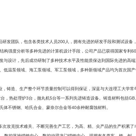
发团队，包含各类技术人员200人，拥有先进的研发手段和测试设备，
、结构强度分析等多种先进的计算机设计手段，公司产品已获得国家专利6
发与设计，先后成功研制了多种技术水平及性能质保达到国际先进的高端
、低温泵领域、海工泵领域、军工泵领域，多种新领域产品均为首次国
，铸造、生产整个环节质量控制可以得到保证，深蓝与大连理工大学常
台，热处理炉3台，抛丸机5台等一系列先进铸造设备。铸造材料包括GB、A
氏体不锈钢、哈氏合金、蒙奈尔合金等40余种耐腐蚀材料。
次攻克技术难关、不断完善生产工艺，为高、精、尖产品的生产积累了
心、数控落地镗铣中心、数控动梁龙门镗铣中心，现拥有各类车、铣、刨、