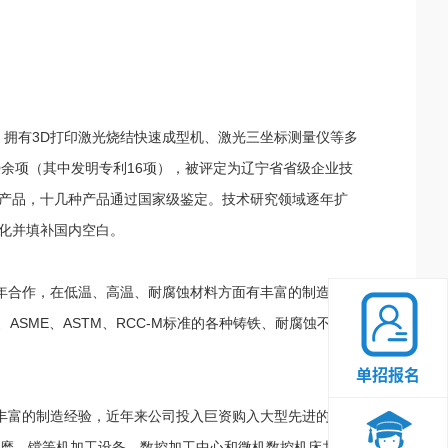
拥有3D打印激光烧结快速成型机、激光三坐标测量仪等多
0余项（其中发明专利16项），被评定为辽宁省省级企业技
产品，十几种产品通过国家级鉴定。技术研究领域逐年扩
产化并填补国内空白。
年合作，在低温、高温、耐腐蚀材料方面有丰富的制造经
SME、ASTM、RCC-M标准的各种铸铁、耐腐蚀不锈
单招报名
丰富的制造经验，近年来公司投入巨资购入大型先进的机加
磨、镗等机加工设备，数控加工中心和微机数控机床共 30