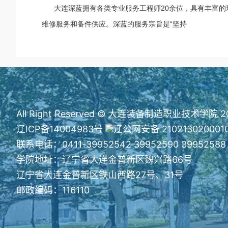
大连深蓝拥有各类专业服务工程师20余位，具有丰富的
维修服务和备件供应。深蓝的服务宗旨是“坚持
All Right Reserved © 大连装备制造职业技术学院 2
辽ICP备14004983号
辽公网安备 210213020001
联系电话：0411-39952542 39952590 39952588
学院地址：辽宁省大连金普新区魏兴路66号
辽宁省大连金普新区铁山西路27号、31号
邮政编码：116110