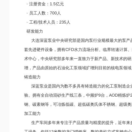
· 注册资金：1.5亿元
· 员工人数：700人
· 工程/技术人员：235人
研发能力
大连深蓝泵业中央研究部是国内泵行业规模最大的泵产品研
套先进硬件设备，拥有CFD水力流场分析、临界转速计算
术中心，中央研究部多年来一直致力于新产品、新技术的研
增，产品由原始的石油化工泵领域扩增到目前的核电泵领域
铸造能力
深蓝泵业是国内为数不多具有铸造能力的化工泵制造企业
验。拥有全自动混砂生产线三条，中频炉9台，AOD精炼炉2
钢、碳素钢等，可冶炼低碳、超低碳奥氏体不锈钢、超级奥
加工能力
生产车间多年来专注于产品质量与精度的提升，近年来多
工设备，包括12米数控龙门镗铣床、数控单柱立式车铣中