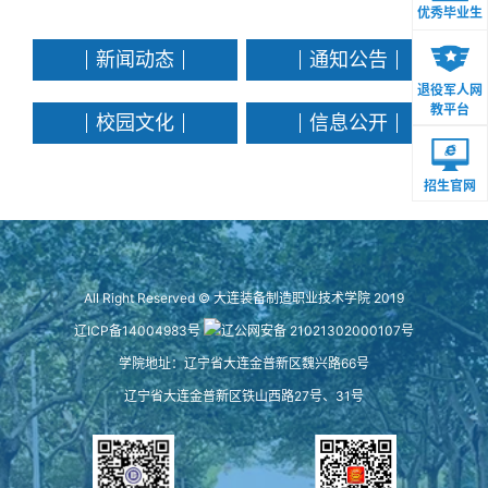
优秀毕业生
新闻动态
通知公告
退役军人网
教平台
校园文化
信息公开
招生官网
All Right Reserved © 大连装备制造职业技术学院 2019
辽ICP备14004983号
辽公网安备 21021302000107号
学院地址：辽宁省大连金普新区魏兴路66号
辽宁省大连金普新区铁山西路27号、31号