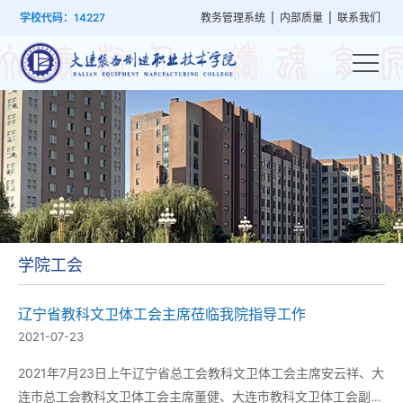
首
学
党
教
系
学
招
技
学校代码：14227
教务管理系统
|
内部质量
|
联系我们
页
院
群
学
部
生
生
能
概
建
管
设
工
就
培
况
设
理
置
作
业
训
学院工会
辽宁省教科文卫体工会主席莅临我院指导工作
2021-07-23
2021年7月23日上午辽宁省总工会教科文卫体工会主席安云祥、大
连市总工会教科文卫体工会主席董健、大连市教科文卫体工会副主