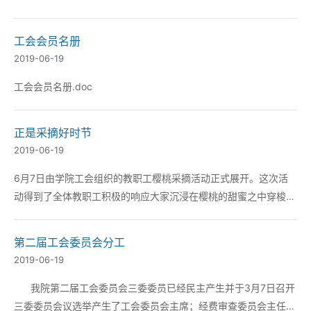
席曹福韬、大连财经学院工会干事付效实一行4人莅临我院对工会
工作进行指导我院工会委员刘可、李馥、裴翔峰、于艳辉参加了会
工会会员名册
议。 工会副主席刘可对指导组一行表示了热...
2019-06-19
工会会员名册.doc
正是采摘好时节
2019-06-19
6月7日由学院工会组织的教职工樱桃采摘活动正式展开。这次活
动得到了全体教职工积极的响应大家沉浸在樱桃的甜蜜之中穿梭于
樱桃树之间时而讨论工作时而分享采摘的心得。这次活动使教职工
从繁忙的工作中得到了解放增进了彼此的了解也丰富了广大教职工
第二届工会委员会分工
的业余生活。 作者：聂金鑫 &nb...
2019-06-19
我院第二届工会委员会三委委员已经民主产生并于3月7日召开
三委委员会议选举产生了工会委员会主席；经费审查委员会主任；