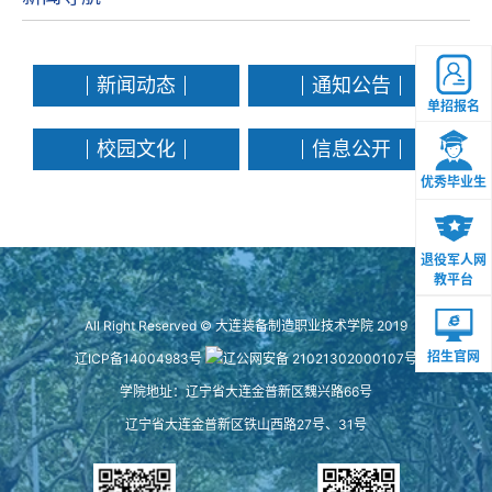
新闻动态
通知公告
单招报名
校园文化
信息公开
优秀毕业生
退役军人网
教平台
All Right Reserved © 大连装备制造职业技术学院 2019
招生官网
辽ICP备14004983号
辽公网安备 21021302000107号
学院地址：辽宁省大连金普新区魏兴路66号
辽宁省大连金普新区铁山西路27号、31号