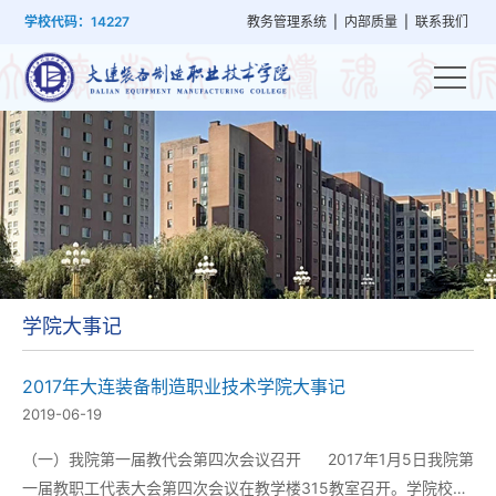
首
学
党
教
系
学
招
技
学校代码：14227
教务管理系统
|
内部质量
|
联系我们
页
院
群
学
部
生
生
能
概
建
管
设
工
就
培
况
设
理
置
作
业
训
学院大事记
2017年大连装备制造职业技术学院大事记
2019-06-19
（一）我院第一届教代会第四次会议召开 2017年1月5日我院第
一届教职工代表大会第四次会议在教学楼315教室召开。学院校党