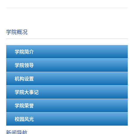
委书记于克谦、院长靳雁涛、常务副院长刘述龙、党委副书记崔
海、院长助理宫起斌等院领导出席会议院长靳雁...
学院概况
学院简介
学院领导
机构设置
学院大事记
学院荣誉
校园风光
新闻导航