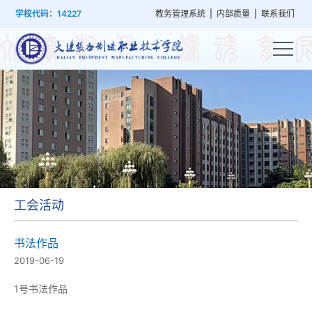
首
学
党
教
系
学
招
技
学校代码：14227
教务管理系统
|
内部质量
|
联系我们
页
院
群
学
部
生
生
能
概
建
管
设
工
就
培
况
设
理
置
作
业
训
工会活动
书法作品
2019-06-19
1号书法作品