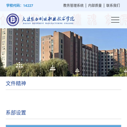
首
学
党
教
系
学
招
技
学校代码：14227
教务管理系统
|
内部质量
|
联系我们
页
院
群
学
部
生
生
能
概
建
管
设
工
就
培
况
设
理
置
作
业
训
文件精神
系部设置