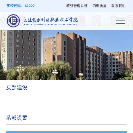
首
学
党
教
系
学
招
技
学校代码：14227
教务管理系统
|
内部质量
|
联系我们
页
院
群
学
部
生
生
能
概
建
管
设
工
就
培
况
设
理
置
作
业
训
友部建设
系部设置