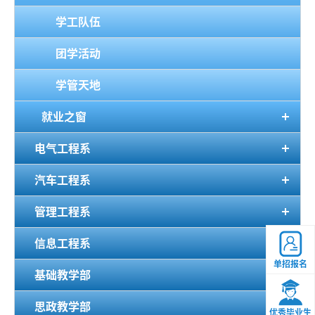
学工队伍
团学活动
学管天地
就业之窗
电气工程系
汽车工程系
管理工程系
信息工程系
单招报名
基础教学部
思政教学部
优秀毕业生