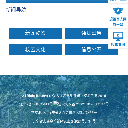
新闻导航
退役军人网
教平台
新闻动态
通知公告
招生官网
校园文化
信息公开
All Right Reserved © 大连装备制造职业技术学院 2019
辽ICP备14004983号
辽公网安备 21021302000107号
学院地址：辽宁省大连金普新区魏兴路66号
辽宁省大连金普新区铁山西路27号、31号