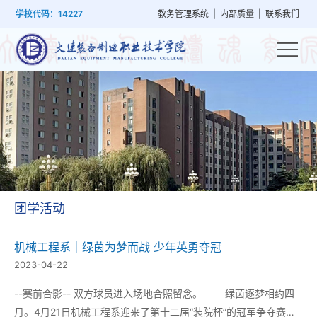
首
学
党
教
系
学
招
技
学校代码：14227
教务管理系统
|
内部质量
|
联系我们
页
院
群
学
部
生
生
能
概
建
管
设
工
就
培
况
设
理
置
作
业
训
团学活动
机械工程系｜绿茵为梦而战 少年英勇夺冠
2023-04-22
--赛前合影-- 双方球员进入场地合照留念。 绿茵逐梦相约四
月。4月21日机械工程系迎来了第十二届“装院杯”的冠军争夺赛本