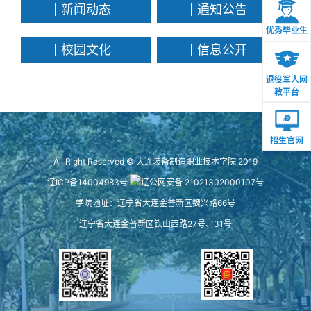
新闻动态
通知公告
优秀毕业生
校园文化
信息公开
退役军人网
教平台
招生官网
All Right Reserved © 大连装备制造职业技术学院 2019
辽ICP备14004983号
辽公网安备 21021302000107号
学院地址：辽宁省大连金普新区魏兴路66号
辽宁省大连金普新区铁山西路27号、31号