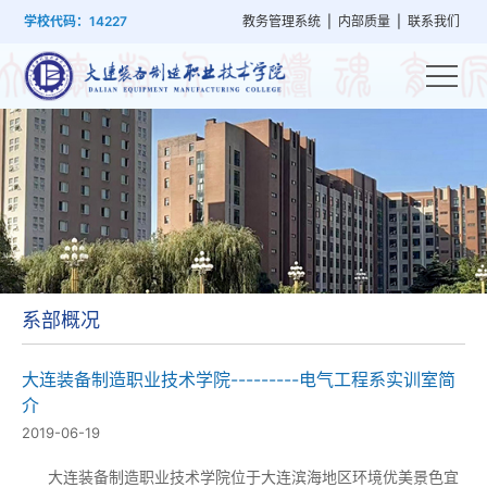
首
学
党
教
系
学
招
技
学校代码：14227
教务管理系统
|
内部质量
|
联系我们
页
院
群
学
部
生
生
能
概
建
管
设
工
就
培
况
设
理
置
作
业
训
系部概况
大连装备制造职业技术学院---------电气工程系实训室简
介
2019-06-19
大连装备制造职业技术学院位于大连滨海地区环境优美景色宜