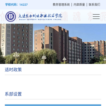
首
学
党
教
系
学
招
技
学校代码：14227
教务管理系统
|
内部质量
|
联系我们
页
院
群
学
部
生
生
能
概
建
管
设
工
就
培
况
设
理
置
作
业
训
适时政策
系部设置