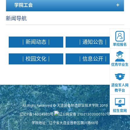
学院工会
新闻导航
新闻动态
通知公告
单招报名
校园文化
信息公开
优秀毕业生
退役军人网
教平台
All Right Reserved © 大连装备制造职业技术学院 2019
招生官网
辽ICP备14004983号
辽公网安备 21021302000107号
学院地址：辽宁省大连金普新区魏兴路66号