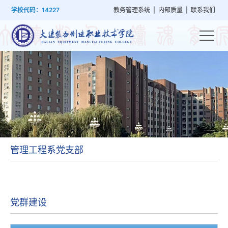
首
学
党
教
系
学
招
技
学校代码：14227
教务管理系统
|
内部质量
|
联系我们
页
院
群
学
部
生
生
能
概
建
管
设
工
就
培
况
设
理
置
作
业
训
管理工程系党支部
党群建设