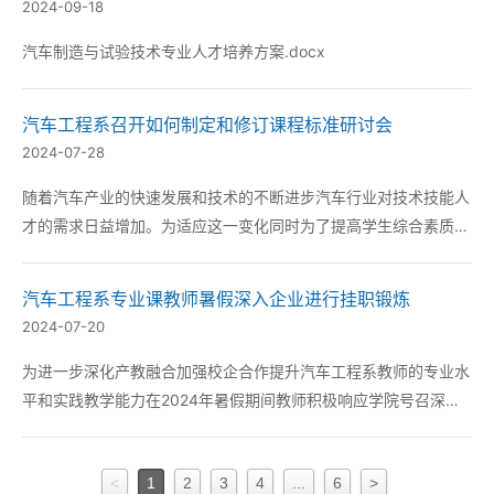
2024-09-18
汽车制造与试验技术专业人才培养方案.docx
汽车工程系召开如何制定和修订课程标准研讨会
2024-07-28
随着汽车产业的快速发展和技术的不断进步汽车行业对技术技能人
才的需求日益增加。为适应这一变化同时为了提高学生综合素质注
重实践与创新加强课程之间的衔接与融合在日后的教育教学中更有
针对性的培养出能快速胜任岗位工作的技能型人才。汽车工程系教
汽车工程系专业课教师暑假深入企业进行挂职锻炼
师于7月28日召开以如何制定和修订课程标准为主题...
2024-07-20
为进一步深化产教融合加强校企合作提升汽车工程系教师的专业水
平和实践教学能力在2024年暑假期间教师积极响应学院号召深入
汽车相关企业进行挂职锻炼旨在将前沿技术和实践经验带回课堂为
学生提供更加贴近实际、富有成效的教学体验。 在产教融合的背
<
1
2
3
4
...
6
>
景下汽车工程系始终致力于培养符合企业需求的高...