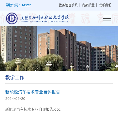
首
学
党
教
系
学
招
技
学校代码：14227
教务管理系统
|
内部质量
|
联系我们
页
院
群
学
部
生
生
能
概
建
管
设
工
就
培
况
设
理
置
作
业
训
教学工作
新能源汽车技术专业自评报告
2024-09-20
新能源汽车技术专业自评报告.doc