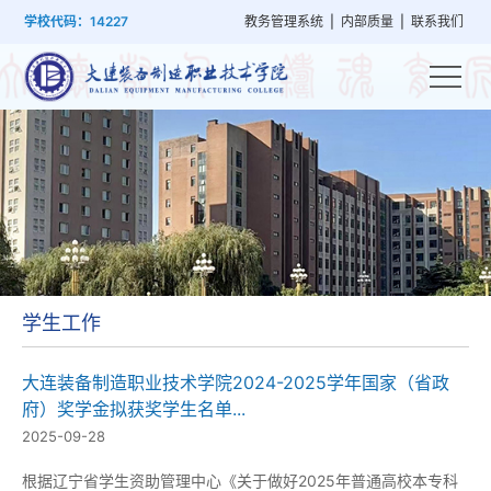
首
学
党
教
系
学
招
技
学校代码：14227
教务管理系统
|
内部质量
|
联系我们
页
院
群
学
部
生
生
能
概
建
管
设
工
就
培
况
设
理
置
作
业
训
学生工作
大连装备制造职业技术学院2024-2025学年国家（省政
府）奖学金拟获奖学生名单...
2025-09-28
根据辽宁省学生资助管理中心《关于做好2025年普通高校本专科