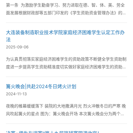
第一条 为激励学生勤奋学习、努力进取在德、智、体、美、劳全
面发展根据财政部等五部门印发的《学生资助资金管理办法》的通
知（财教【2021】310号）结合学院实际特制定本细则。 第二
条 国家奖学金、省政府奖学金分...
大连装备制造职业技术学院家庭经济困难学生认定工作办
法
2025-09-06
为认真贯彻落实家庭经济困难学生的资助政策不断健全学生资助制
度进一步提高学生资助精准度切实做好家庭经济困难学生的资助工
作根据《教育部等六部门关于做好家庭经济困难学生认定工作的指
导意见》（教财【2018】16号）、《辽宁省教育厅等六部门关于
篝火晚会|共赴2024冬日烤火计划
做好家庭经济困难学生认定工作的指导意见》...
2024-11-13
夜晚的帷幕缓缓落下 装院的大地撒满月光 烈火冲散冬日的严寒 晚
风吹起篝火的星点 图为：篝火晚会开场 本次篝火晚会分为两个会
场分别是 汉兴桥南侧场地东侧： 机械工程系 汽车工程系 管理工程
系 汉兴桥南侧场地西侧： 电气工程系 信息工程系 点火仪式 随...