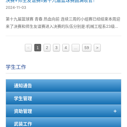
决赛+师生友谊赛II第十九届篮球赛圆满收官！
2024-11-03
第十九届篮球赛 青春.热血向前 连续三周的小组赛已经结束本周迎
来了决赛和师生友谊赛进入决赛的队伍分别是:机械工程系23级队
伍、电气工程系23级队伍、汽车工程系23级队伍、管理工程系23
级队伍。话不多说大家一起回顾本周赛程！ 季军争夺战 图为：比
<
1
2
3
4
...
59
>
赛现场 图为：比赛...
学生工作
通知通告
学生管理
资助管理
武装工作