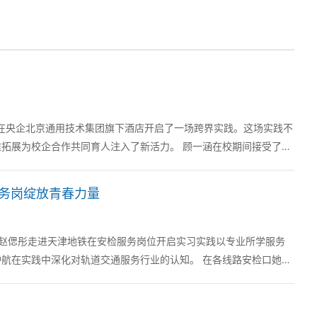
涵在央企北京通用技术集团旗下酒店开启了一场跨界实践。这场实践不
共同育人注入了新活力。 顾一涵在校期间接受了全
服务岗绽放青春力量
赵偲彤走进天津地铁在安检服务岗位开启实习实践以专业所学服务
深化对轨道交通服务行业的认知。 在各线路安检口她们