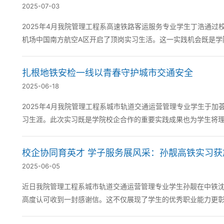
2025-07-03
2025年4月我院管理工程系高速铁路客运服务专业学生丁浩通
机场中国南方航空A区开启了顶岗实习生活。这一实践机会既是学
业发展路径。 实习期间丁浩每日穿梭在值...
扎根地铁安检一线以青春守护城市交通安全
2025-06-18
2025年4月我院管理工程系城市轨道交通运营管理专业学生于
习生涯。此次实习既是学院校企合作的重要实践成果也为学生将理论知识转化为职
要负责地铁车站的乘客安检工作。作为安...
校企协同育英才 学子服务展风采：孙靓高铁实习获
2025-06-05
近日我院管理工程系城市轨道交通运营管理专业学生孙靓在中铁
高度认可收到一封感谢信。这不仅展现了学生的优秀职业能力更彰显了校企合作育人
沈阳局深度校企合作的重要实践项目。作为城...