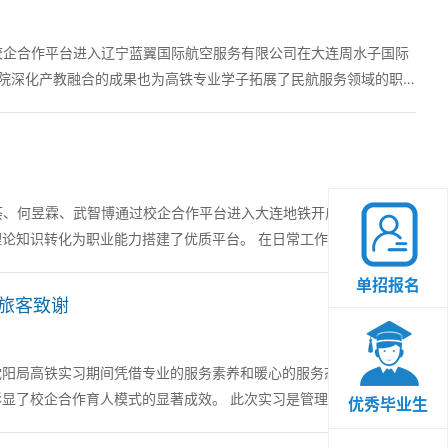
过校企合作平台进入辽宁蓝翼国际航空服务有限公司在大连周水子国际
院深化产教融合的成果也为高铁专业学子拓展了民航服务领域的职
加荟、何昱霖、武智博通过校企合作平台进入大连地铁开启了安检员实
业能力搭建了优质平台。 在日常工作中几位同学主
单招报名
旅客致谢
沈阳局高铁实习期间凭借专业的服务素养和暖心的服务态度赢得旅客
模式的显著成效。 此次实习是管理工程系与中铁
优秀毕业生