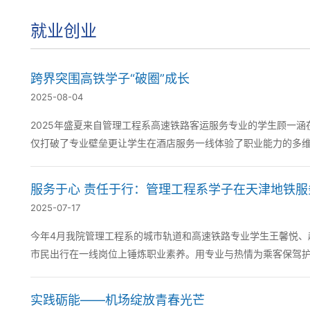
就业创业
跨界突围高铁学子“破圈”成长
2025-08-04
2025年盛夏来自管理工程系高速铁路客运服务专业的学生顾一
仅打破了专业壁垒更让学生在酒店服务一线体验了职业能力的多维拓展为校企合作
面的服务礼仪、沟通技巧以及等课程的专...
服务于心 责任于行：管理工程系学子在天津地铁
2025-07-17
今年4月我院管理工程系的城市轨道和高速铁路专业学生王馨悦、
市民出行在一线岗位上锤炼职业素养。用专业与热情为乘客保驾护航在实践中
承担起“安全守门人”的角色。每日提前到岗...
实践砺能——机场绽放青春光芒