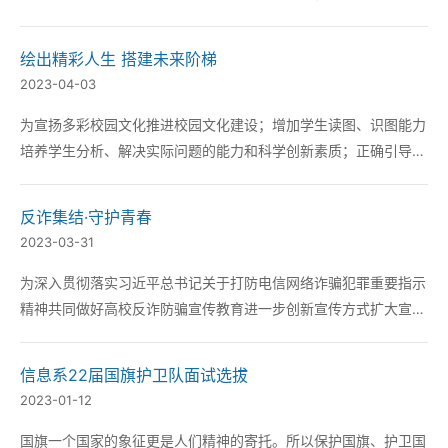
游戏程序设计技能大赛。 参赛学生按照代码编写规范、小游戏设
计总目标、游戏关卡设计是否合理、小游戏开发价值是否迎合社会
绘出精彩人生 搭建未来阶梯
数字化需要、小游戏的体验感是否丰富等要求来完成...
2023-04-03
为宣扬多彩校园文化推进校园文化建设；增加学生读图、识图能力
培养学生分析、解决实际问题的能力和科学创新素质；正确引导广
大学生开展课余文化建设信息工程系特举办第一届制图技能大赛。
比赛以“绘出精彩人生”为主题提升学生技能水平为后续课程以及工
反诈集结·守护青春
作打下夯实的基础。在为期半个月的比赛过...
2023-03-31
为深入贯彻落实习近平总书记关于打防电信网络诈骗犯罪重要指示
精神共同做好高校反诈防骗宣传教育进一步创新宣传方式扩大宣传
覆盖面提高大学生电信诈骗防范意识营造平安和谐的校园环境特举
办“反诈集结·守护青春”反诈短视频设计大赛。 3月31日中午信息工
信息系22届国旗护卫队面试选拔
程系主任王勇健、副主任黄泽程全体辅导员...
2023-01-12
国旗一个国家的象征更是人们精神的寄托。所以保护国旗、护卫国