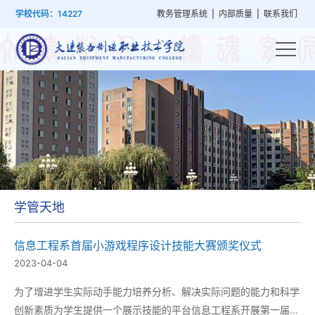
首
学
党
教
系
学
招
技
学校代码：14227
教务管理系统
|
内部质量
|
联系我们
页
院
群
学
部
生
生
能
概
建
管
设
工
就
培
况
设
理
置
作
业
训
学管天地
信息工程系首届小游戏程序设计技能大赛颁奖仪式
2023-04-04
为了增进学生实际动手能力培养分析、解决实际问题的能力和科学
创新素质为学生提供一个展示技能的平台信息工程系开展第一届小