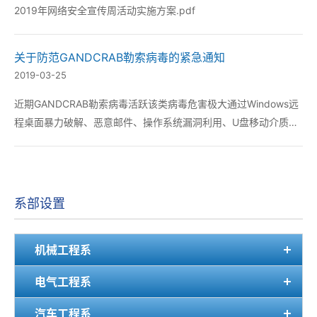
2019年网络安全宣传周活动实施方案.pdf
关于防范GANDCRAB勒索病毒的紧急通知
2019-03-25
近期GANDCRAB勒索病毒活跃该类病毒危害极大通过Windows远
程桌面暴力破解、恶意邮件、操作系统漏洞利用、U盘移动介质等
途径传播感染后受害者主机中的文件将被加密且一般无法解密须缴
纳高额赎金后才可能找回原有文件。为控制病毒感染扩散确保学院
不发生连片式的网络安全事件现就防范GA...
系部设置
机械工程系
电气工程系
汽车工程系