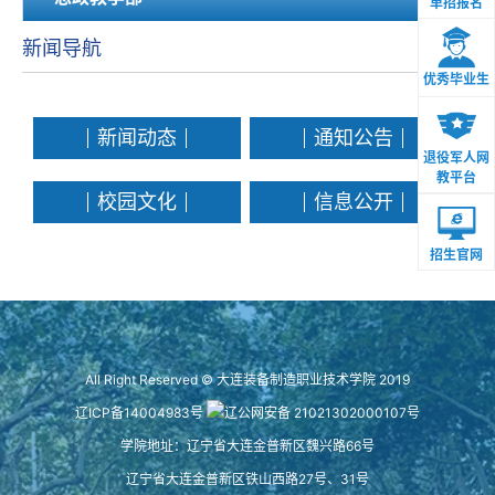
单招报名
新闻导航
优秀毕业生
新闻动态
通知公告
退役军人网
教平台
校园文化
信息公开
招生官网
All Right Reserved © 大连装备制造职业技术学院 2019
辽ICP备14004983号
辽公网安备 21021302000107号
学院地址：辽宁省大连金普新区魏兴路66号
辽宁省大连金普新区铁山西路27号、31号