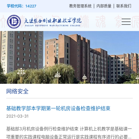
首
学
党
教
系
学
招
技
学校代码：14227
教务管理系统
|
内部质量
|
联系我们
页
院
群
学
部
生
生
能
概
建
管
设
工
就
培
况
设
理
置
作
业
训
网络安全
基础教学部本学期第一轮机房设备检查维护结束
2021-03-31
基础部3月机房设备例行检查维护结束 计算机上机教学是基础课一
项重要的实践课程电脑设备正常运行是实践课程有序进行的必要保