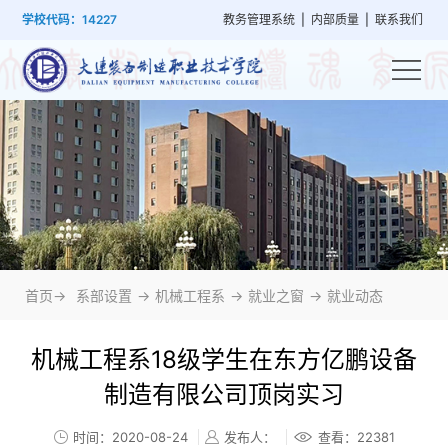
首
学
党
教
系
学
招
技
学校代码：14227
教务管理系统
|
内部质量
|
联系我们
页
院
群
学
部
生
生
能
概
建
管
设
工
就
培
况
设
理
置
作
业
训
首页->
系部设置
->
机械工程系
->
就业之窗
->
就业动态
机械工程系18级学生在东方亿鹏设备
制造有限公司顶岗实习
时间：2020-08-24
发布人：
查看：
22381