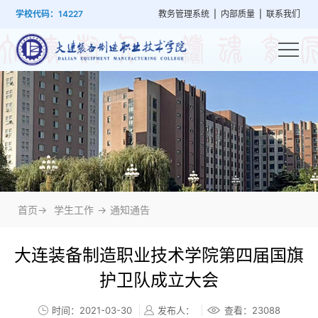
首
学
党
教
系
学
招
技
学校代码：14227
教务管理系统
|
内部质量
|
联系我们
页
院
群
学
部
生
生
能
概
建
管
设
工
就
培
况
设
理
置
作
业
训
首页->
学生工作
->
通知通告
大连装备制造职业技术学院第四届国旗
护卫队成立大会
时间：2021-03-30
发布人：
查看：
23088