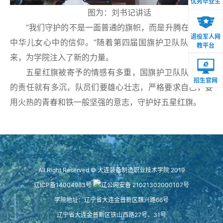
优秀毕业生
图为：刘书记讲话
“我们守护的不是一面普通的旗帜，而是升腾在每一名
退役军人网
中华儿女心中的信仰。”随着第四届国旗护卫队队员的到
教平台
来，为学院注入了新的力量。
五星红旗被寄予的情感有多重，国旗护卫队队员肩上
招生官网
的责任就有多沉，队员们要雄心壮志，严格要求自己，要
用火热的青春和铁一般坚强的意志，守护好五星红旗。
All Right Reserved © 大连装备制造职业技术学院 2019
辽ICP备14004983号
辽公网安备 21021302000107号
学院地址：辽宁省大连金普新区魏兴路66号
辽宁省大连金普新区铁山西路27号、31号