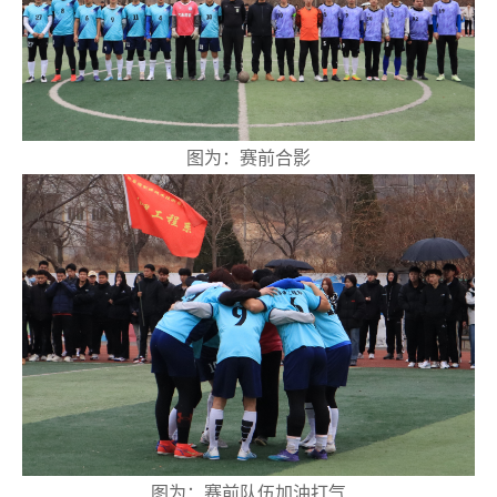
图为：赛前合影
图为：赛前队伍加油打气