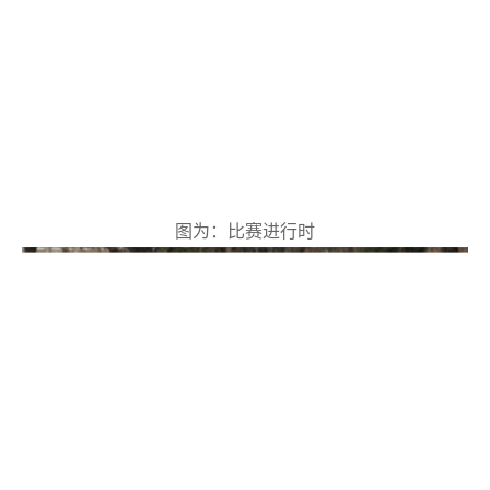
图为：比赛进行时