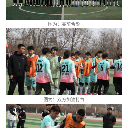
图为：赛前合影
图为：双方加油打气