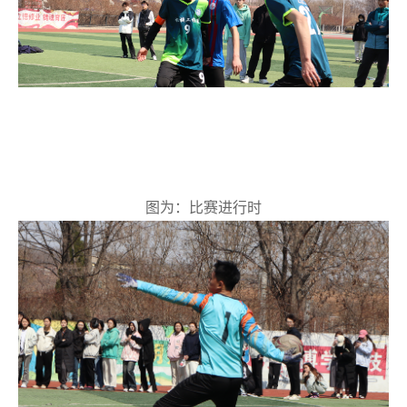
图为：比赛进行时