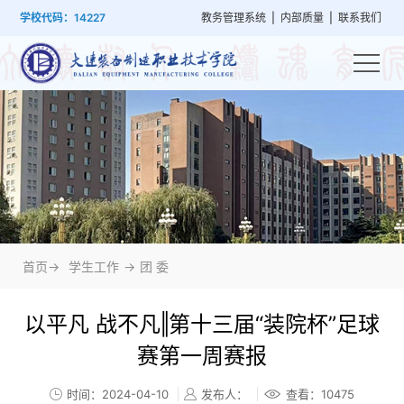
首
学
党
教
系
学
招
技
学校代码：14227
教务管理系统
|
内部质量
|
联系我们
页
院
群
学
部
生
生
能
概
建
管
设
工
就
培
况
设
理
置
作
业
训
首页->
学生工作
->
团 委
以平凡 战不凡‖第十三届“装院杯”足球
赛第一周赛报
时间：2024-04-10
发布人：
查看：
10475