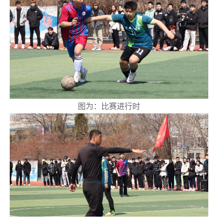
图为：比赛进行时