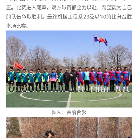
正。比赛进入尾声，双方球员都全力以赴，希望能为自己
的队伍争取胜利。最终机械工程系23级以1:0的比分战胜
本场比赛。
图为：赛前合影