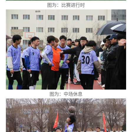
图为：比赛进行时
图为：中场休息