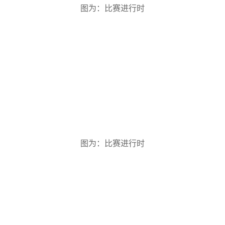
图为：比赛进行时
图为：比赛进行时