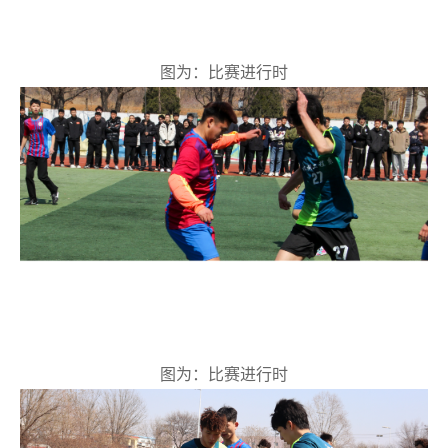
图为：比赛进行时
图为：比赛进行时