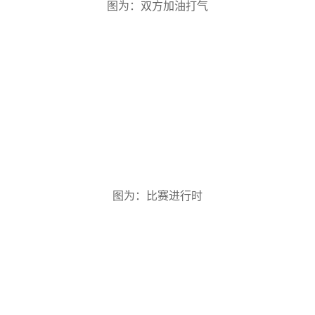
图为：双方加油打气
图为：比赛进行时