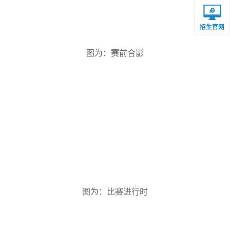
招生官网
图为：赛前合影
图为：比赛进行时