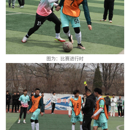
图为：比赛进行时