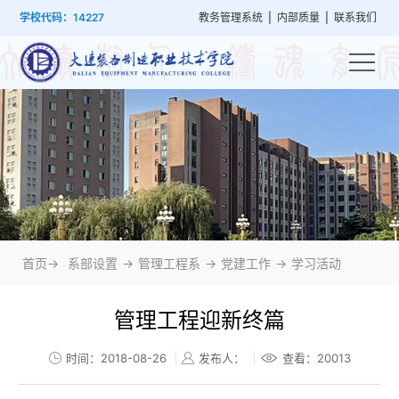
首
学
党
教
系
学
招
技
学校代码：14227
教务管理系统
|
内部质量
|
联系我们
页
院
群
学
部
生
生
能
概
建
管
设
工
就
培
况
设
理
置
作
业
训
首页->
系部设置
->
管理工程系
->
党建工作
->
学习活动
管理工程迎新终篇
时间：2018-08-26
发布人：
查看：
20013