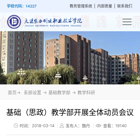
首
学
党
教
系
学
招
技
学校代码：14227
教务管理系统
|
内部质量
|
联系我们
页
院
群
学
部
生
生
能
概
建
管
设
工
就
培
况
设
理
置
作
业
训
首页->
系部设置
->
基础教学部
->
教学科研
基础（思政）教学部开展全体动员会议
时间：2018-03-14
发布人：魏丹
查看：
19140