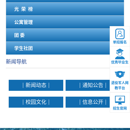
光 荣 榜
公寓管理
团 委
单招报名
学生社团
新闻导航
优秀毕业生
退役军人网
新闻动态
通知公告
教平台
校园文化
信息公开
招生官网