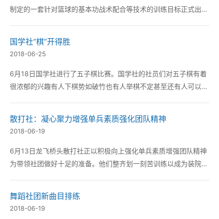
制定的一套针对篮球的基本功战术配合等技术的训练目标正式出
炉。虽然天气炎热但是丝毫感受不到社团成员们仿佛这些训练已经
成为了乐趣所在。 图为：篮球社体能训练 一：体能训练：教练每
国学社“棋”开得胜
天都会给社员们进行强化的体...
2018-06-25
6月18日国学社进行了五子棋比赛。国学社的社员们对五子棋有着
很浓郁的兴趣有人下棋势如破竹也有人举棋不定甚至还有人可以背
碑覆局赛事相当激烈。 比赛采取的是擂台赛的形势由一名同学向
社长发起挑战有人落败后即可由其他人挑战。比赛进行的如火如荼
散打社：凝心聚力增强单兵素质强化团队精神
从打擂到守擂每个人都很紧张当然也不乏轻敌而输...
2018-06-19
6月13日龙飞桥头散打社正以积极向上强化单兵素质增强团队精神
为带领社团做好十足的准备。他们整齐划一刻苦训练以成为装院的
新名片为目标打造装院的新品牌。更好的服务同学引领装院学子走
向以武强身以武健体的道路。每一位散打社社员都有信心有能力可
舞蹈社团新曲目排练
以使散打社走向一个新的高潮。 &...
2018-06-19