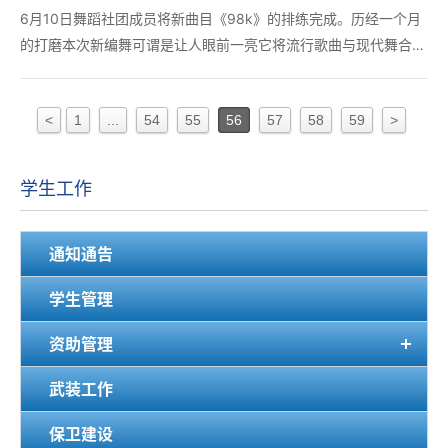
6月10日舞蹈社团成员将新曲目《98k》的排练完成。历经一个月
的打磨本次新编舞可谓是让人眼前一亮它将流行歌曲与现代舞合二
为一更明显的体现出歌曲的节奏与自身团队的整齐与配合。本次新
编舞还大胆采用游戏内的一些镜头与姿态让大家在观赏舞蹈的同时
<
1
...
54
55
56
57
58
59
>
会有很强烈的代入感。 &...
学生工作
通知通告
学生管理
资助管理
武装工作
保卫建设