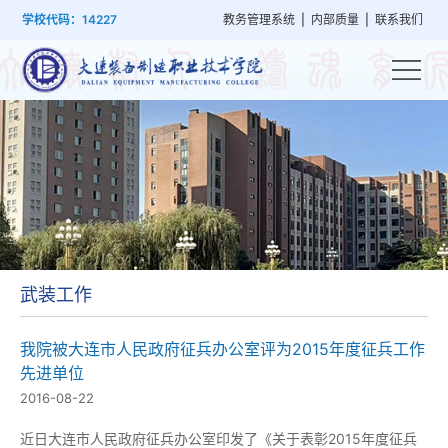
首
学
党
教
系
学
招
技
学校代码：14227
教务管理系统
|
内部质量
|
联系我们
页
院
群
学
部
生
生
能
概
建
管
设
工
就
培
况
设
理
置
作
业
训
武装工作
我院被大连市人民政府征兵办公室评为2015年度征兵工作
先进单位
2016-08-22
近日大连市人民政府征兵办公室印发了《关于表彰2015年度征兵