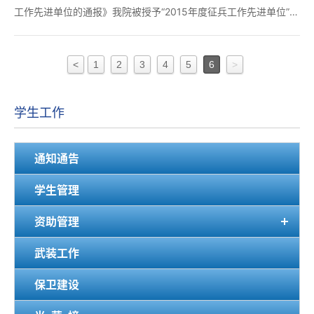
工作先进单位的通报》我院被授予“2015年度征兵工作先进单位”荣
誉称号。 近年来我校高度重视征兵工作成立了学院征兵工作领导
小组在认真贯彻落实国务院、中央军委、省人民政府征兵工作领导
<
1
2
3
4
5
6
>
小组征兵工作命令紧紧围绕目标要求统一部...
学生工作
通知通告
学生管理
资助管理
武装工作
保卫建设