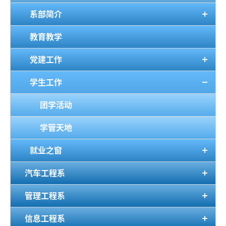
系部简介
教育教学
党建工作
学生工作
团学活动
学管天地
就业之窗
汽车工程系
管理工程系
信息工程系