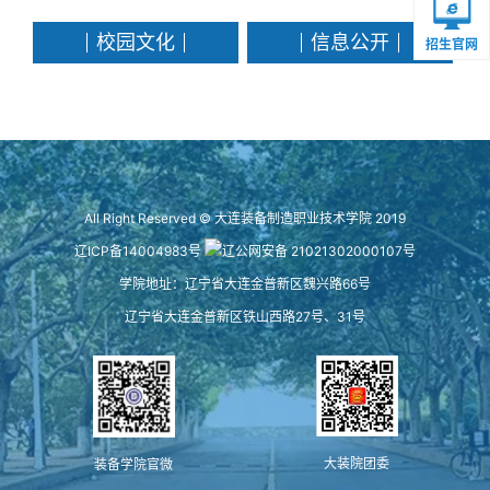
校园文化
信息公开
招生官网
All Right Reserved © 大连装备制造职业技术学院 2019
辽ICP备14004983号
辽公网安备 21021302000107号
学院地址：辽宁省大连金普新区魏兴路66号
辽宁省大连金普新区铁山西路27号、31号
大装院团委
装备学院官微