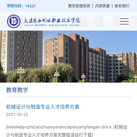
首
学
党
教
系
学
招
技
学校代码：14227
教务管理系统
|
内部质量
|
联系我们
页
院
群
学
部
生
生
能
概
建
管
设
工
就
培
况
设
理
置
作
业
训
教育教学
机械设计与制造专业人才培养方案
2021-10-22
jixieshejiyuzhizaozhuanyerencaipeiyangfangan.docx (机械设
计与制造专业人才培养方案完整版请自行下载)