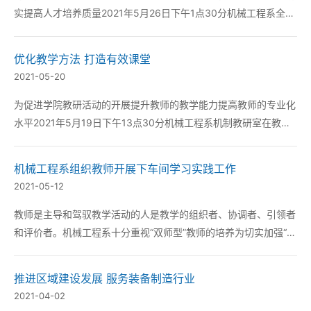
实提高人才培养质量2021年5月26日下午1点30分机械工程系全体
教师在教学楼413教室召开人才培养方案修订专题会议。 系主任刘
可强调：本次人才培养方案的修订是对人才培养计划的全面全新设
优化教学方法 打造有效课堂
计尤其是新开设的智能光电制造技...
2021-05-20
为促进学院教研活动的开展提升教师的教学能力提高教师的专业化
水平2021年5月19日下午13点30分机械工程系机制教研室在教学
楼315教室开展以“优化教学方法打造有效课堂”为题的教研活动。
出席本次教研活动的有各系主任、全体教师以及教育教学部的老
机械工程系组织教师开展下车间学习实践工作
师。 活动中王佳欣老师以《机...
2021-05-12
教师是主导和驾驭教学活动的人是教学的组织者、协调者、引领者
和评价者。机械工程系十分重视“双师型”教师的培养为切实加强“双
师型”教师队伍建设努力提高中、青年教师的技术应用能力和实践
教学能力以满足机械系以就业为导向强化技能型和实践性教学要求
推进区域建设发展 服务装备制造行业
本学期着手对教师下车间学习实践工作做出安排确...
2021-04-02