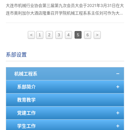
大连市机械行业协会第三届第九次会员大会于2021年3月31日在大
连市奥利加尔大酒店隆重召开学院机械工程系系主任刘可作为大连
市机械行业协会理事会员参加本次会议。会上选举产生了新一届大
连市机械行业协会会长、秘书长、副会长会员单位、理事会员单
<
1
2
3
4
5
6
>
位。大连装备制造职业技术学院被选为第四届大连...
系部设置
机械工程系
系部简介
教育教学
党建工作
学生工作