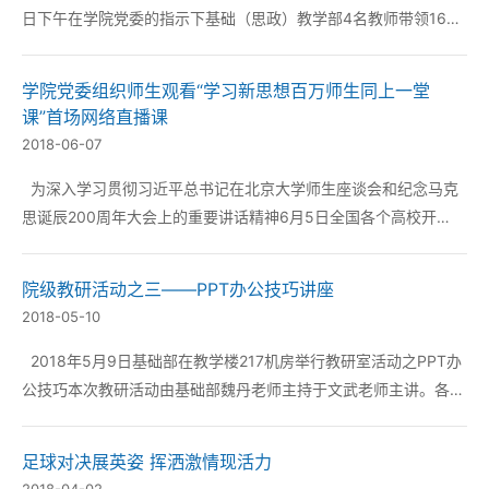
日下午在学院党委的指示下基础（思政）教学部4名教师带领16名
学生代表在大连海事大学东山礼堂参加了“学习新思想辽宁百万师
生同上一堂课活动”大连高校宣讲活动。大连理工大学马克思主义
学院党委组织师生观看“学习新思想百万师生同上一堂
学院院长洪晓楠教授和大连海事...
课”首场网络直播课
2018-06-07
为深入学习贯彻习近平总书记在北京大学师生座谈会和纪念马克
思诞辰200周年大会上的重要讲话精神6月5日全国各个高校开
展“学习新思想千万师生同上一堂课”的活动由中华人民共和国教育
部主办、中共辽宁省委教育工作委员会和辽宁省教育厅承办的辽宁
院级教研活动之三——PPT办公技巧讲座
省启动仪式暨首场授课在沈阳...
2018-05-10
2018年5月9日基础部在教学楼217机房举行教研室活动之PPT办
公技巧本次教研活动由基础部魏丹老师主持于文武老师主讲。各系
主任、教师及基础部全体教师共同参加了本次交流活动。 ...
足球对决展英姿 挥洒激情现活力