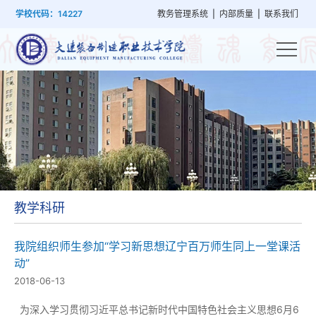
首
学
党
教
系
学
招
技
学校代码：14227
教务管理系统
|
内部质量
|
联系我们
页
院
群
学
部
生
生
能
概
建
管
设
工
就
培
况
设
理
置
作
业
训
教学科研
我院组织师生参加“学习新思想辽宁百万师生同上一堂课活
动”
2018-06-13
为深入学习贯彻习近平总书记新时代中国特色社会主义思想6月6