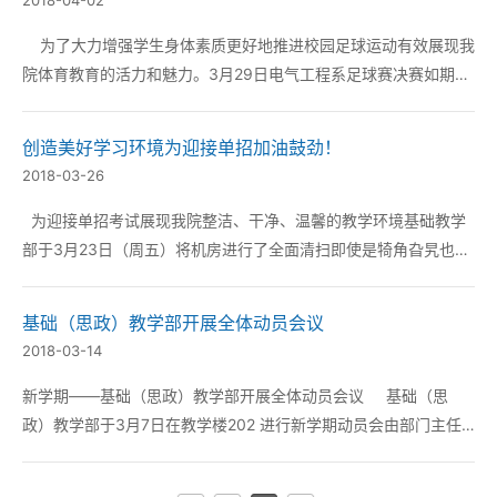
2018-04-02
为了大力增强学生身体素质更好地推进校园足球运动有效展现我
院体育教育的活力和魅力。3月29日电气工程系足球赛决赛如期举
行决赛双方是船电+智控1701班和机电1701班。进入赛场他们精神
饱满意气风发。 应电气工程系...
创造美好学习环境为迎接单招加油鼓劲！
2018-03-26
为迎接单招考试展现我院整洁、干净、温馨的教学环境基础教学
部于3月23日（周五）将机房进行了全面清扫即使是犄角旮旯也没
有被放过最终使机房焕然一新为学生学习和教师授课带来了美好心
情。 本次清扫中感谢汽车工程系裴翔峰副主任派50名学生积极配
基础（思政）教学部开展全体动员会议
合劳...
2018-03-14
新学期——基础（思政）教学部开展全体动员会议 基础（思
政）教学部于3月7日在教学楼202 进行新学期动员会由部门主任
朱春廷主持全体人员参与。首先朱主任在会中传达了院长在新学期
对全体教师的工作要求；其次祝贺我院建立大学生创新创业基...