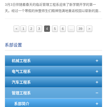
3月3日伴随着春天的临近管理工程系迎来了新学期开学的第一
天。经过一个寒假的休整师生们精神饱满地重返校园以崭新的面貌
投入到新学期的学习和工作中。 为确保新学期教学工作顺利开展
管理工程系全体教职工在开学到岗后从教学安排、学生管理、教材
<
1
2
3
4
5
6
...
39
>
发放等方面做了大量细致的工作。开学第一天系领...
系部设置
机械工程系
电气工程系
汽车工程系
管理工程系
系部简介