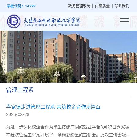
首
学
党
教
系
学
招
技
学校代码：14227
教务管理系统
|
内部质量
|
联系我们
页
院
群
学
部
生
生
能
概
建
管
设
工
就
培
况
设
理
置
作
业
训
管理工程系
喜家德走进管理工程系 共筑校企合作新篇章
2025-03-28
为进一步深化校企合作为学生搭建广阔的就业平台3月27日喜家德
在我院管理工程系开展了一场精彩纷呈的宣讲会。此次宣讲会吸引