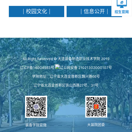
校园文化
信息公开
招生官网
All Right Reserved © 大连装备制造职业技术学院 2019
辽ICP备14004983号
辽公网安备 21021302000107号
学院地址：辽宁省大连金普新区魏兴路66号
辽宁省大连金普新区铁山西路27号、31号
大装院团委
装备学院官微