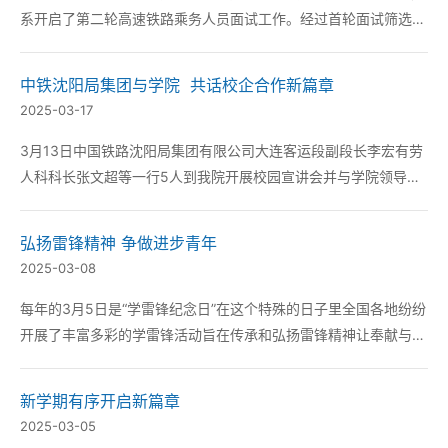
系开启了第二轮高速铁路乘务人员面试工作。经过首轮面试筛选后
脱颖而出的应聘同学进入此次面试环节。这是管理工程系与沈阳局
深化校企合作共育铁路人才的又一重要举措标志着双方在人才培养
中铁沈阳局集团与学院 共话校企合作新篇章
方面的合作迈上新台阶。 管理工程系相关领...
2025-03-17
3月13日中国铁路沈阳局集团有限公司大连客运段副段长李宏有劳
人科科长张文超等一行5人到我院开展校园宣讲会并与学院领导进
行洽谈共商校企合作大计共谋人才培养新篇章。 座谈会上学院党
委书记景金祥代表学院对中国铁路沈阳局集团有限公司一行的到访
弘扬雷锋精神 争做进步青年
表示热烈欢迎并介绍了学院的发展规划以及高...
2025-03-08
每年的3月5日是“学雷锋纪念日”在这个特殊的日子里全国各地纷纷
开展了丰富多彩的学雷锋活动旨在传承和弘扬雷锋精神让奉献与友
爱的力量在新时代绽放更加璀璨的光芒。 让雷锋精神在校园里绽
放校园是传承雷锋精神的重要阵地。作为新时代的大学生我们更应
新学期有序开启新篇章
该将雷锋精神融入到日常的学习和生活中。...
2025-03-05