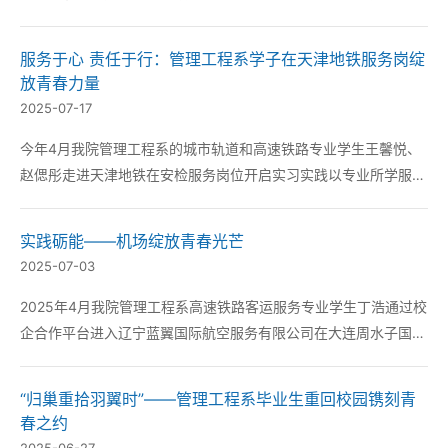
不仅打破了专业壁垒更让学生在酒店服务一线体验了职业能力的多
维拓展为校企合作共同育人注入了新活力。 顾一涵在校期间接受
服务于心 责任于行：管理工程系学子在天津地铁服务岗绽
了全面的服务礼仪、沟通技巧以及等课程的专...
放青春力量
2025-07-17
今年4月我院管理工程系的城市轨道和高速铁路专业学生王馨悦、
赵偲彤走进天津地铁在安检服务岗位开启实习实践以专业所学服务
市民出行在一线岗位上锤炼职业素养。用专业与热情为乘客保驾护
航在实践中深化对轨道交通服务行业的认知。 在各线路安检口她
实践砺能——机场绽放青春光芒
们承担起“安全守门人”的角色。每日提前到岗...
2025-07-03
2025年4月我院管理工程系高速铁路客运服务专业学生丁浩通过校
企合作平台进入辽宁蓝翼国际航空服务有限公司在大连周水子国际
机场中国南方航空A区开启了顶岗实习生活。这一实践机会既是学
院深化产教融合的成果也为高铁专业学子拓展了民航服务领域的职
“归巢重拾羽翼时”——管理工程系毕业生重回校园镌刻青
业发展路径。 实习期间丁浩每日穿梭在值...
春之约