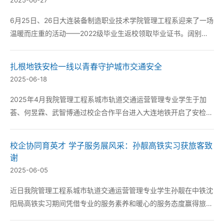
2025-06-27
6月25日、26日大连装备制造职业技术学院管理工程系迎来了一场
温暖而庄重的活动——2022级毕业生返校领取毕业证书。阔别校
园已久的学子们怀着激动的心情重返母校为充实的大学生活写下句
点。 6月25日清晨管理工程系的教师和辅导员早早布置好场地以饱
扎根地铁安检一线以青春守护城市交通安全
满的热情迎接毕业生。场地...
2025-06-18
2025年4月我院管理工程系城市轨道交通运营管理专业学生于加
荟、何昱霖、武智博通过校企合作平台进入大连地铁开启了安检员
实习生涯。此次实习既是学院校企合作的重要实践成果也为学生将
理论知识转化为职业能力搭建了优质平台。 在日常工作中几位同
校企协同育英才 学子服务展风采：孙靓高铁实习获旅客致
学主要负责地铁车站的乘客安检工作。作为安...
谢
2025-06-05
近日我院管理工程系城市轨道交通运营管理专业学生孙靓在中铁沈
阳局高铁实习期间凭借专业的服务素养和暖心的服务态度赢得旅客
高度认可收到一封感谢信。这不仅展现了学生的优秀职业能力更彰