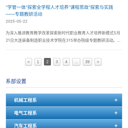
显了校企合作育人模式的显著成效。 此次实习是管理工程系与中
“学管一体”探索全学程人才培养“课程思政”探索与实践
铁沈阳局深度校企合作的重要实践项目。作为城...
——专题教研活动
2025-05-22
为深入推进教育教学改革探索新时代职业教育人才培养新模式5月
21日大连装备制造职业技术学院在315举办院级专题教研活动。本
次活动由管理工程系旅游教研室主任陈镜羽作主题汇报围绕“‘学管
一体’探索全学程人才培养”“课程思政”探索与实践为主题展开深入
<
1
2
3
4
...
39
>
研讨。 活动中陈镜羽老师结合旅游...
系部设置
机械工程系
电气工程系
汽车工程系