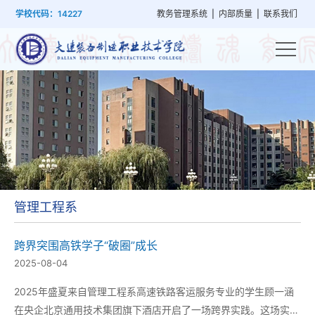
首
学
党
教
系
学
招
技
学校代码：14227
教务管理系统
|
内部质量
|
联系我们
页
院
群
学
部
生
生
能
概
建
管
设
工
就
培
况
设
理
置
作
业
训
管理工程系
跨界突围高铁学子“破圈”成长
2025-08-04
2025年盛夏来自管理工程系高速铁路客运服务专业的学生顾一涵
在央企北京通用技术集团旗下酒店开启了一场跨界实践。这场实践